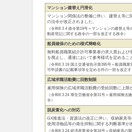
マンション建替え円滑化
マンション関係法の整備に伴い、建替え等に
の法令が改正されました。
（令和8.3.4 政令第19号＝マンションの建替
動産登記に関する政令の一部を改正する政令）
船員確保のための様式簡略化
無料船員職業紹介許可事業者の求人票および
を廃止し、通達において参考様式を定めるこ
（令和8.3.19 国土交通省告示第395号＝船員
可申請書の記載事項等を定める件の一部を改正す
広域求職活動費に回数制限
雇用保険の広域求職活動費の受給回数に上限
（令和8.3.24 厚生労働省令第31号＝雇用保険
令）
脱炭素化への対応
GX推進法・資源法の改正に伴い、収納家具
使用済物品等の発生抑制に関する判断基準が
（令和8.3.24 経済産業省令第16号＝収納家具