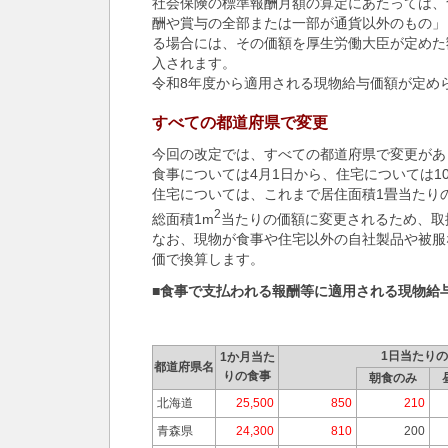
社会保険の標準報酬月額の算定にあたっては、
酬や賞与の全部または一部が通貨以外のもの」
る場合には、その価額を厚生労働大臣が定めた
入されます。
令和8年度から適用される現物給与価額が定め
すべての都道府県で変更
今回の改定では、すべての都道府県で変更があ
食事については4月1日から、住宅については1
住宅については、これまで居住面積1畳当たり
2
総面積1m
当たりの価額に変更されるため、取
なお、現物が食事や住宅以外の自社製品や被服
価で換算します。
■食事で支払われる報酬等に適用される現物給与
1日当たり
1か月当た
都道府県名
りの食事
朝食のみ
北海道
25,500
850
210
青森県
24,300
810
200