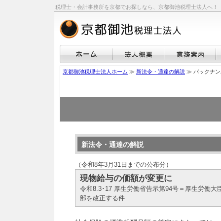
税理士・会計事務所を京都でお探しなら、京都御池税理士法人へ！
京都御池税理士法人ホーム
≫
新法令・通達の解説
≫ バックナ
新法令・通達の解説
（令和8年3月31日までの公布分）
現物給与の価額が変更に
令和8.3･17 厚生労働省告示第94号＝厚生労
部を改正する件