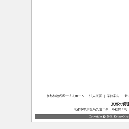
京都御池税理士法人ホーム
｜
法人概要
｜
業務案内
｜
新
京都の税
京都市中京区烏丸通二条下ル秋野々町514番