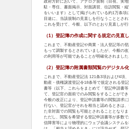
政府方針において、アナログ規制（目視、実地
駐・専任、書面掲示、対面講習、往訪閲覧・縦
をいいます）として掲げられている約1万条項
目途に、当該規制の見直しを行なうこととされ
これを受けて、今般、以下のとおり見直しが行
（1）登記簿の作成に関する規定の見直し
これまで、不動産登記や商業・法人登記等の登
もって調製するとされていましたが、今般の改
の利用等が可能であることが明確化されました
（2）登記簿の附属書類閲覧のデジタル化
これまで、不動産登記法 121条3項および4項
動産・債権譲渡登記令18条等で規定される登
書等（以下、これらをまとめて「登記申請書等
て、登記官の面前でのみ閲覧をすることができ
今般の改正により、登記申請書等の閲覧請求に
行ない、登記官がそれを相当と認めるときは、
た非対面での閲覧も可能とされることとなりま
ただし、閲覧を希望する登記申請書等が多数で
信障害等により物理的にウェブ会議システムを
は、「相当と認めるとき」には該当せず、登記