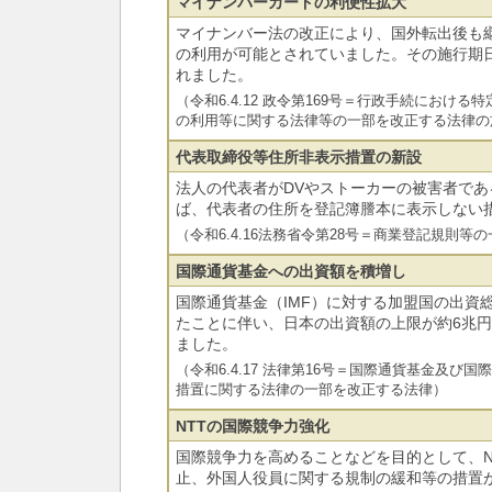
マイナンバーカードの利便性拡大
マイナンバー法の改正により、国外転出後も
の利用が可能とされていました。その施行期日
れました。
（令和6.4.12 政令第169号＝行政手続におけ
の利用等に関する法律等の一部を改正する法律の
代表取締役等住所非表示措置の新設
法人の代表者がDVやストーカーの被害者で
ば、代表者の住所を登記簿謄本に表示しない
（令和6.4.16法務省令第28号＝商業登記規則等
国際通貨基金への出資額を積増し
国際通貨基金（IMF）に対する加盟国の出資
たことに伴い、日本の出資額の上限が約6兆円
ました。
（令和6.4.17 法律第16号＝国際通貨基金及び
措置に関する法律の一部を改正する法律）
NTTの国際競争力強化
国際競争力を高めることなどを目的として、N
止、外国人役員に関する規制の緩和等の措置