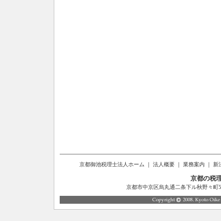
京都御池税理士法人ホーム
｜
法人概要
｜
業務案内
｜
新
京都の税
京都市中京区烏丸通二条下ル秋野々町514番