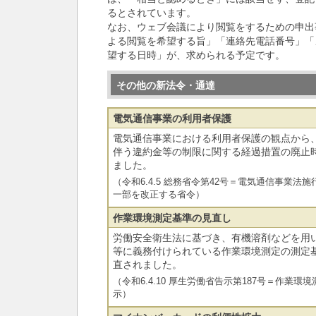
るとされています。
なお、ウェブ会議により閲覧をするための申出
よる閲覧を希望する旨」「連絡先電話番号」「
望する日時」が、求められる予定です。
その他の新法令・通達
電気通信事業の利用者保護
電気通信事業における利用者保護の観点から
伴う違約金等の制限に関する経過措置の廃止
ました。
（令和6.4.5 総務省令第42号＝電気通信事業
一部を改正する省令）
作業環境測定基準の見直し
労働安全衛生法に基づき、有機溶剤などを用
等に義務付けられている作業環境測定の測定
直されました。
（令和6.4.10 厚生労働省告示第187号＝作業
示）