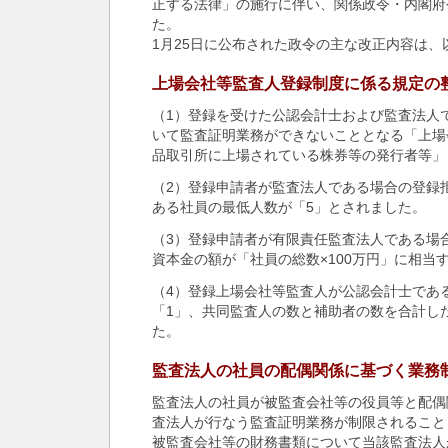
正する法律」の施行に伴い、関係政令・内閣府
た。
1月25日に公布された政令の主な改正内容は、
上場会社等監査人登録制度に係る規定の
（1）登録を受けた公認会計士および監査法人
いて監査証明業務ができないこととなる「上場
品取引所に上場されている株券等の発行者等」
（2）登録申請者が監査法人である場合の登録
ある社員の最低人数が「5」とされました。
（3）登録申請者が有限責任監査法人である場
資本金の額が「社員の総数×100万円」に相当
（4）登録上場会社等監査人が公認会計士であ
「1」、共同監査人の数と補助者の数を合計し
た。
監査法人の社員の配偶関係に基づく業務
監査法人の社員が被監査会社等の役員等と配偶
査法人が行なう監査証明業務が制限されること
被監査会社等の財務書類について当該監査法人