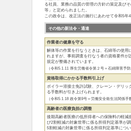
る社員、業務の品質の管理の方針の策定及びそ
等」と定められました。
この政令は、改正法の施行にあわせて令和5年
その他の新法令・通達
作業者の健康を守る
解体等の作業を行なうときは、石綿等の使用
れますが、事前調査を行なう者の資格要件が
規定が整備されています。
（令和5.1.11 厚生労働省令第２号＝石綿障害
資格取得にかかる手数料引上げ
ボイラー溶接士免許試験、クレーン・デリッ
る手数料が引き上げられます。
（令和5.1.18 政令第9号＝労働安全衛生法関
高齢者の医療負担の調整
後期高齢者医療の低所得者への保険料の軽減
び2割軽減の対象世帯に係る所得判定基準が
5割軽減の対象世帯に係る所得判定基準につ