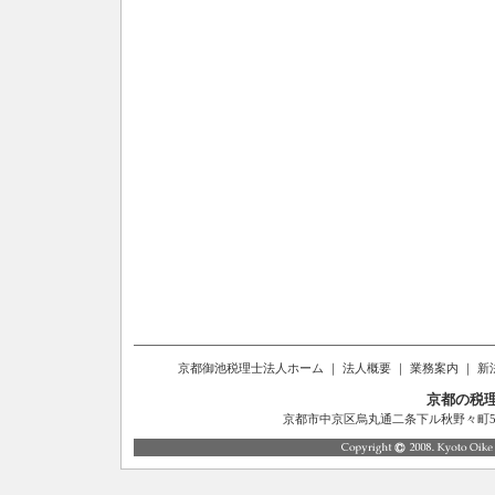
京都御池税理士法人ホーム
｜
法人概要
｜
業務案内
｜
新
京都の税
京都市中京区烏丸通二条下ル秋野々町514番