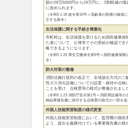
額が28万5000円から29万円に、2割軽減の場合
に改められます。
（令和5.1.18 政令第10号＝高齢者の医療の確
正する政令）
生活保護に関する手続き簡素化
市町村は、生活保護を受けるため国民健康保
た者について、公簿等でその受給が確認でき
略できるようになります。
（令和5.1.20 厚生労働省令第9号＝国民健康
令）
防火対策の整備
消防法施行規則の改正で、全域放出方式の二
性ガス消火設備についての設置・維持や点検
ことを受け、点検票等の様式が整備されまし
（令和5.1.23 消防庁告示第1号＝消防用設備
検結果報告書に添付する点検票の様式の一部を改
外国人技能実習制度の様式変更
外国人技能実習制度において、監理費の徴収
よう、提出を義務付けている事業報告書の様