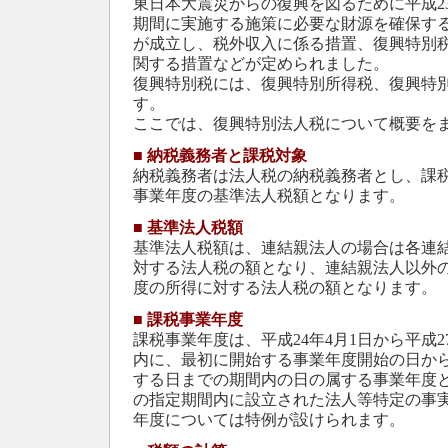
東日本大震災からの復興を図るために平成23
期間に実施する施策に必要な財源を確保す
が成立し、税外収入に係る措置、復興特別
関する措置などが定められました。
復興特別税には、復興特別所得税、復興特
す。
ここでは、復興特別法人税について概要を
■
納税義務者と課税対象
納税義務者は法人税の納税義務者とし、課
事業年度の基準法人税額となります。
■
基準法人税額
基準法人税額は、連結親法人の場合は各連
対する法人税の額となり、連結親法人以外
度の所得に対する法人税の額となります。
■
課税事業年度
課税事業年度は、平成24年4月1日から平成2
内に、最初に開始する事業年度開始の日から
する日までの期間内の日の属する事業年度
の指定期間内に設立された法人等特定の事
年度については特例が設けられます。