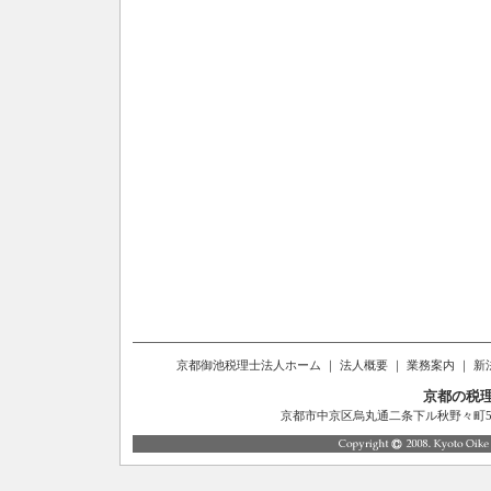
京都御池税理士法人ホーム
｜
法人概要
｜
業務案内
｜
新
京都の税
京都市中京区烏丸通二条下ル秋野々町514番