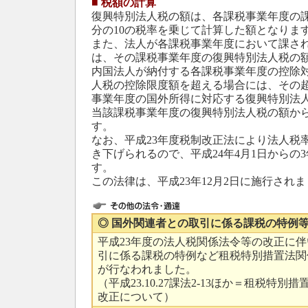
■
税額の計算
復興特別法人税の額は、各課税事業年度の課
分の10の税率を乗じて計算した額となりま
また、法人が各課税事業年度において課さ
は、その課税事業年度の復興特別法人税の
内国法人が納付する各課税事業年度の控除
人税の控除限度額を超える場合には、その
事業年度の国外所得に対応する復興特別法
当該課税事業年度の復興特別法人税の額か
す。
なお、平成23年度税制改正法により法人税率は
き下げられるので、平成24年4月1日からの3年
す。
この法律は、平成23年12月2日に施行され
◎ 国外関連者との取引に係る課税の特例
平成23年度の法人税関係法令等の改正に
引に係る課税の特例など租税特別措置法関
が行なわれました。
（平成23.10.27課法2-13ほか＝租税特
改正について）