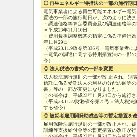
◎ 再生エネルギー特措法の一部の施行期
電気事業者による再生可能エネルギー電気
置法の一部の施行期日が、次のように決ま
・調達価格等算定委員会及び調達価格等の
＝平成23年11月10日
・費用負担調整機関の指定に係る準備行為
年11月29日
（平成23.11.9政令第336号＝電気事業
ー電気の調達に関する特別措置法の一部の
令）
◎ 法人税法の書式の一部を変更
法人税法施行規則の一部が改 正され、別表
信託に係る受託法人の利益の分配の額等の
書」等の一部が変更になりました。
この省令は、平成23年11月24日から施行
（平成23.11.22財務省令第75号＝法人
する省令）
◎ 被災者雇用開発助成金等の暫定措置を
雇用保険法施行規則の一部が改正され、被
訓練等支援給付金等の暫定措置の改正が行
この省令は、平成23年11月24日から施行