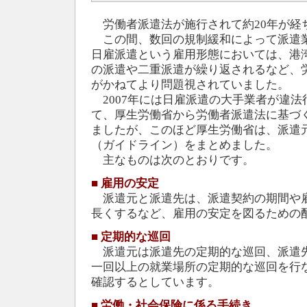
労働者派遣法が施行されて約20年が経
この間、数回の規制緩和によって派遣
日雇派遣という雇用形態においては、港
の派遣や二重派遣が繰り返されるなど、
がかねてより問題視されていました。
2007年には日雇派遣の大手業者が違法
て、厚生労働省から労働者派遣法に基づ
ましたが、このほど厚生労働省は、派遣
（ガイドライン）をまとめました。
主なものは次のとおりです。
■
雇用の安定
派遣元と派遣先は、派遣契約の期間や
長くするなど、雇用の安定を図るための
■
定期的な巡回
派遣元は派遣先の定期的な巡回、派遣
一回以上の就業場所の定期的な巡回を行
確認するとしています。
■
労働・社会保険に係る手続き