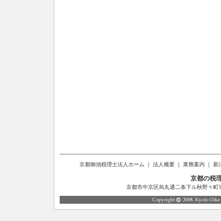
京都御池税理士法人ホーム
｜
法人概要
｜
業務案内
｜
新
京都の税
京都市中京区烏丸通二条下ル秋野々町514番