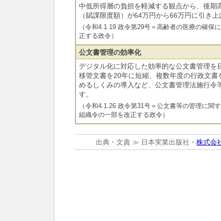
中低所得層の負担を軽減する観点から、後期
（賦課限度額）が64万円から66万円に引き
（令和4.1.19 政令第29号＝高齢者の医療の確
正する政令）
公文書管理の効率化
デジタル化に対応した効率的な公文書管理を目
移管文書を20年に短縮、複数年度の行政文書
めるしくみの導入など、公文書管理法施行令
す。
（令和4.1.26 政令第31号＝公文書等の管理に
組織令の一部を改正する政令）
出典・文責 ≫ 日本実業出版社・
株式会