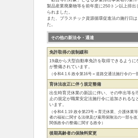
製品産業廃棄物等を前年度に250トン以上排
られました。
また、プラスチック資源循環促進法の施行日は
た。
その他の新法令・通達
免許取得の規制緩和
19歳から大型自動車免許を取得できるように
が整備されています。
（令和4.1.6 政令第16号＝道路交通法施行令の
育休法改正に伴う規定整備
出生時育児休業の新設に伴い、その申出等を
止の規定が職業安定法施行令に追加されるな
います。
（令和4.1.19 政令第23号＝育児休業、介護休
者の福祉に関する法律及び雇用保険法の一部を改
関係政令の整備に関する政令）
後期高齢者の保険料変更