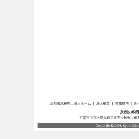
京都御池税理士法人ホーム
｜
法人概要
｜
業務案内
｜
新
京都の税
京都市中京区烏丸通二条下ル秋野々町514番