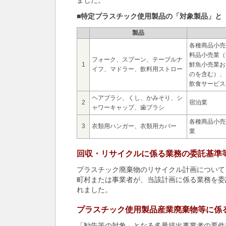
ました。
■特定プラスチック使用製品の「対象製品」と
製品
各種商品小売
料品小売業（
フォーク、スプーン、テーブルナ
1
鮮魚小売業お
イフ、マドラー、飲料用ストロー
のを含む）、
飲食サービス
ヘアブラシ、くし、かみそり、シ
2
宿泊業
ャワーキャップ、歯ブラシ
各種商品小売
3
衣類用ハンガー、衣類用カバー
業
回収・リサイクルに係る業務の委託基準
プラスチック廃棄物のリサイクル計画について
町村または事業者が、当該計画に係る業務を委
れました。
プラスチック使用製品産業廃棄物等に係
「勧告等の対象」となる多量排出事業者の要件