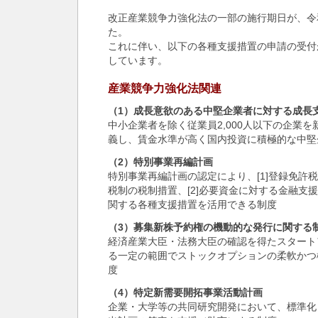
改正産業競争力強化法の一部の施行期日が、令
た。
これに伴い、以下の各種支援措置の申請の受付
しています。
産業競争力強化法関連
（1）成長意欲のある中堅企業者に対する成長
中小企業者を除く従業員2,000人以下の企業
義し、賃金水準が高く国内投資に積極的な中堅
（2）特別事業再編計画
特別事業再編計画の認定により、[1]登録免許
税制の税制措置、[2]必要資金に対する金融支援
関する各種支援措置を活用できる制度
（3）募集新株予約権の機動的な発行に関する
経済産業大臣・法務大臣の確認を得たスタート
る一定の範囲でストックオプションの柔軟かつ
度
（4）特定新需要開拓事業活動計画
企業・大学等の共同研究開発において、標準化