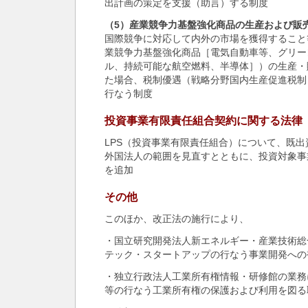
出計画の策定を支援（助言）する制度
（5）産業競争力基盤強化商品の生産および販
国際競争に対応して内外の市場を獲得すること
業競争力基盤強化商品［電気自動車等、グリー
ル、持続可能な航空燃料、半導体］）の生産・
た場合、税制優遇（戦略分野国内生産促進税制
行なう制度
投資事業有限責任組合契約に関する法律（
LPS（投資事業有限責任組合）について、既出
外国法人の範囲を見直すとともに、投資対象事
を追加
その他
このほか、改正法の施行により、
・国立研究開発法人新エネルギー・産業技術総
テック・スタートアップの行なう事業開発への
・独立行政法人工業所有権情報・研修館の業務
等の行なう工業所有権の保護および利用を図る