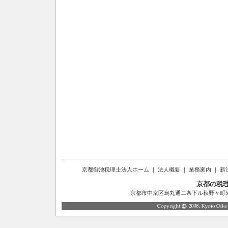
京都御池税理士法人ホーム
｜
法人概要
｜
業務案内
｜
新
京都の税
京都市中京区烏丸通二条下ル秋野々町514番