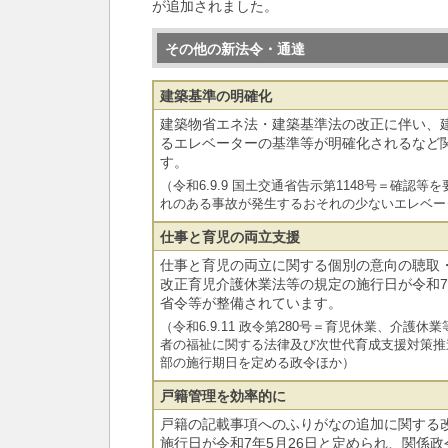
が追加されました。
その他の新法令・通達
建築基準の明確化
建築物省エネ法・建築基準法の改正に伴い、
るエレベーターの基準等が明確化されるなど
す。
（令和6.9.9 国土交通省告示第1148号＝確認
れのある事故が発生するおそれの少ないエレベー
仕事と育児の両立支援
仕事と育児の両立に関する個別の意向の聴取
改正育児介護休業法等の規定の施行日が令和7
省令等が整備されています。
（令和6.9.11 政令第280号＝育児休業、介護
者の福祉に関する法律及び次世代育成支援対策推
部の施行期日を定める政令ほか）
戸籍管理を効率的に
戸籍の記載事項へのふりがなの追加に関する
施行日が令和7年5月26日と定められ、関係