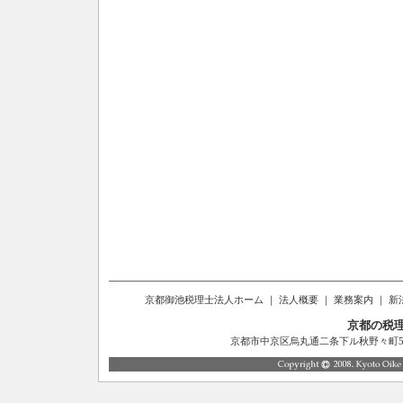
京都御池税理士法人ホーム
｜
法人概要
｜
業務案内
｜
新
京都の税
京都市中京区烏丸通二条下ル秋野々町514番