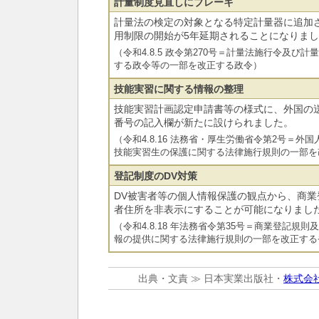
計量制度見直しにブレーキ
計量法の検定の対象となる特定計量器に追加
用制限の開始が5年延期されることになりま
（令和4.8.5 政令第270号＝計量法施行令及び
する政令等の一部を改正する政令）
技能実習に関する情報の整理
技能実習計画認定申請書等の様式に、外国の
番号の記入欄が新たに設けられました。
（令和4.8.16 法務省・厚生労働省令第2号＝
技能実習生の保護に関する法律施行規則の一部を
登記制度のDV対策
DV被害者等の個人情報保護の観点から、商
者住所を非表示にすることが可能になりまし
（令和4.8.18 年法務省令第35号＝商業登記規
報の提供に関する法律施行規則の一部を改正する
出典・文責 ≫ 日本実業出版社・
株式会