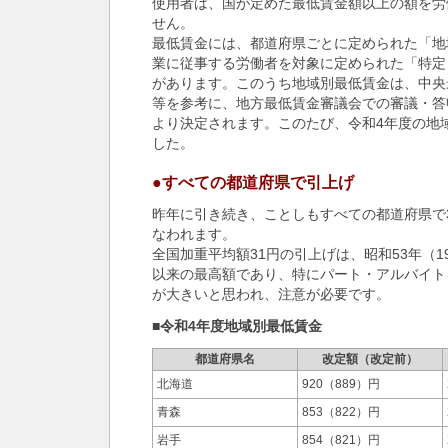
使用者は、国が定めた最低賃金額以上の額を労
せん。
最低賃金には、都道府県ごとに定められた「地
業に従事する労働者を対象に定められた「特定
があります。このうち地域別最低賃金は、中央
等を参考に、地方最低賃金審議会での審議・答
より決定されます。このたび、令和4年度の地
した。
●すべての都道府県で引上げ
昨年に引き続き、ことしもすべての都道府県で3
なわれます。
全国加重平均額31円の引上げは、昭和53年（1
以来の最高額であり、特にパート・アルバイト
が大きいと思われ、注意が必要です。
■令和4年度地域別最低賃金
都道府県名
改定額（改定前）
北海道
920（889）円
青森
853（822）円
岩手
854（821）円