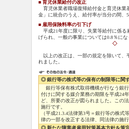
■
育児休業給付の改正
育児休業者職場復帰給付金と育児休業
金」に統合のうえ、給付率が当分の間、5
■
雇用保険料率の引下げ
平成21年度に限り、失業等給付に係る雇
げられ、一般の事業については0.8％に
◇
以上の改正は、一部の規定を除いて、平成
れました。
◎ 銀行等の株式等の保有の制限等に関
銀行等保有株式取得機構が行なう銀行
付けに関する媒介業務の期限を平成24年
ど、所要の改正が図られました。この法律
施行です。
（平成21.3.4法律第3号＝銀行等の株
律の一部を改正する法律、同法律の施行
◎ 新たな障害者雇用対策基本方針を策