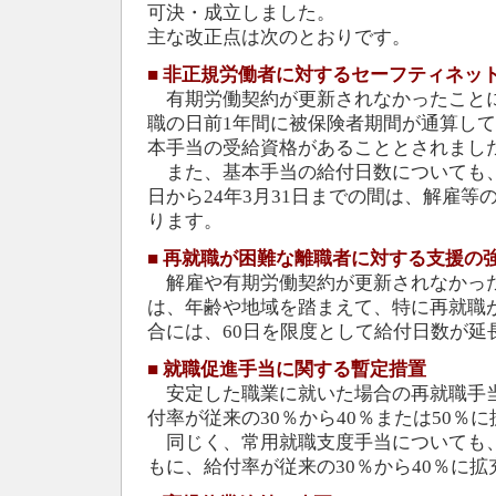
可決・成立しました。
主な改正点は次のとおりです。
■
非正規労働者に対するセーフティネッ
有期労働契約が更新されなかったこと
職の日前1年間に被保険者期間が通算して
本手当の受給資格があることとされまし
また、基本手当の給付日数についても、離
日から24年3月31日までの間は、解雇
ります。
■
再就職が困難な離職者に対する支援の
解雇や有期労働契約が更新されなかっ
は、年齢や地域を踏まえて、特に再就職
合には、60日を限度として給付日数が延
■
就職促進手当に関する暫定措置
安定した職業に就いた場合の再就職手
付率が従来の30％から40％または50％
同じく、常用就職支度手当についても
もに、給付率が従来の30％から40％に