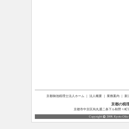
京都御池税理士法人ホーム
｜
法人概要
｜
業務案内
｜
新
京都の税
京都市中京区烏丸通二条下ル秋野々町514番