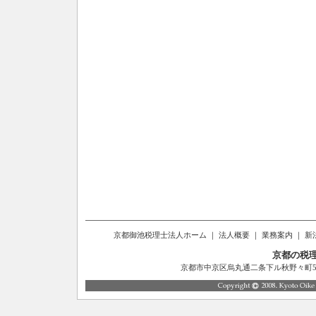
京都御池税理士法人ホーム
｜
法人概要
｜
業務案内
｜
新
京都の税
京都市中京区烏丸通二条下ル秋野々町514番