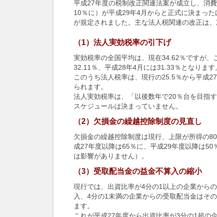
平成27年度の税制改正関連法案が成立し、消
10％に）が平成29年4月からと正式に決まっ
が規定されました。主な法人税関連の改正は、
（1）法人実効税率の引下げ
実効税率の全国平均は、現在34.62％ですが、
32.11％、平成28年4月には31.33％となります
このうち法人税率は、現行の25.5％から平成27
られます。
法人実効税率は、「以後数年で20％台を目指
スケジュールは決まっていません。
（2）欠損金の繰越控除制度の見直し
欠損金の繰越控除制度は現行、上限が所得の8
成27年度以降は65％に、平成29年度以降は5
は影響がありません）。
（3）受取配当金の益金不算入の縮小
現行では、出資比率が4分の1以上の企業から
入、4分の1未満の企業からの受取配当金はその
ます。
これが平成27年度から出資比率が3分の1超の