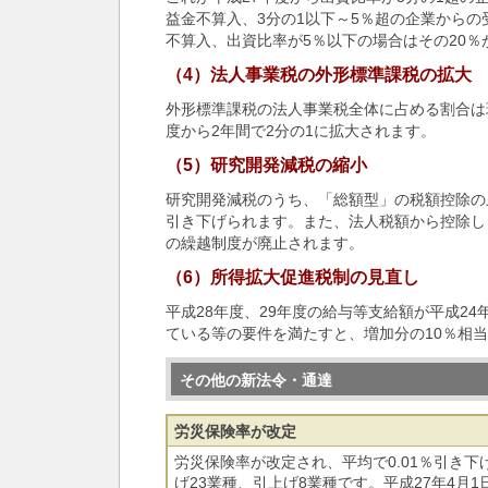
益金不算入、3分の1以下～5％超の企業からの
不算入、出資比率が5％以下の場合はその20
（4）法人事業税の外形標準課税の拡大
外形標準課税の法人事業税全体に占める割合は現
度から2年間で2分の1に拡大されます。
（5）研究開発減税の縮小
研究開発減税のうち、「総額型」の税額控除の上
引き下げられます。また、法人税額から控除し
の繰越制度が廃止されます。
（6）所得拡大促進税制の見直し
平成28年度、29年度の給与等支給額が平成24
ている等の要件を満たすと、増加分の10％相
その他の新法令・通達
労災保険率が改定
労災保険率が改定され、平均で0.01％引き
げ23業種、引上げ8業種です。平成27年4月