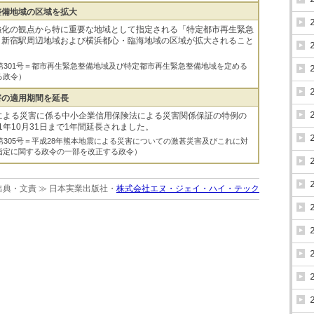
整備地域の区域を拡大
強化の観点から特に重要な地域として指定される「特定都市再生緊急
、新宿駅周辺地域および横浜都心・臨海地域の区域が拡大されること
 政令第301号＝都市再生緊急整備地域及び特定都市再生緊急整備地域を定める
る政令）
害の適用期間を延長
による災害に係る中小企業信用保険法による災害関係保証の特例の
1年10月31日まで1年間延長されました。
 政令第305号＝平成28年熊本地震による災害についての激甚災害及びこれに対
指定に関する政令の一部を改正する政令）
出典・文責 ≫ 日本実業出版社・
株式会社エヌ・ジェイ・ハイ・テック