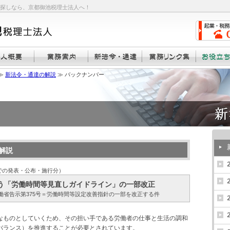
探しなら、京都御池税理士法人へ！
≫
新法令・通達の解説
≫ バックナンバー
解説
までの発表・公布・施行分）
う「労働時間等見直しガイドライン」の一部改正
厚生労働省告示第375号＝労働時間等設定改善指針の一部を改正する件
なものとしていくため、その担い手である労働者の仕事と生活の調和
バランス）を推進することが必要とされています。