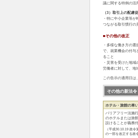
議に関する特例の活
（3）取引上の配慮
・特に中小企業等が
つながる取引慣行の
■その他の改正
・多様な働き方の選
で、就業機会の付与
ること
・災害を受けた地域
労働者に対して、地
この告示の適用日は、
その他の新法令
ホテル・旅館の車
バリアフリー法施行
のホテルまたは旅
設けることが義務
（平成30.10.19
の一部を改正する政