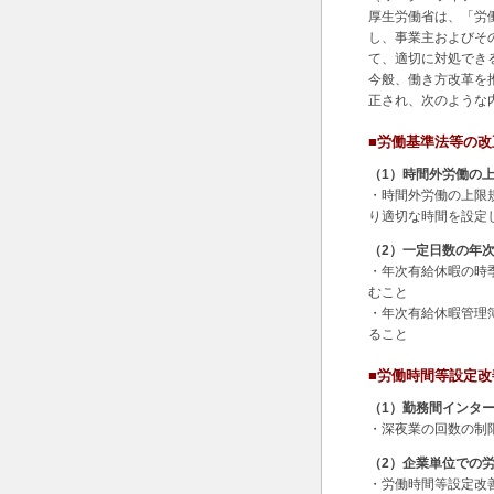
厚生労働省は、「労
し、事業主およびそ
て、適切に対処でき
今般、働き方改革を
正され、次のような
■労働基準法等の改
（1）時間外労働の
・時間外労働の上限
り適切な時間を設定
（2）一定日数の年
・年次有給休暇の時
むこと
・年次有給休暇管理
ること
■労働時間等設定
（1）勤務間インタ
・深夜業の回数の制
（2）企業単位での
・労働時間等設定改