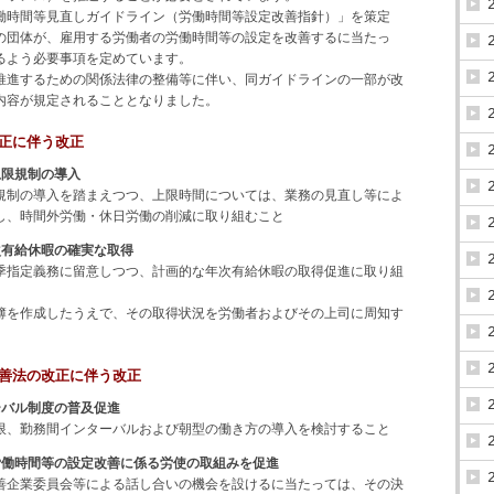
働時間等見直しガイドライン（労働時間等設定改善指針）」を策定
の団体が、雇用する労働者の労働時間等の設定を改善するに当たっ
るよう必要事項を定めています。
推進するための関係法律の整備等に伴い、同ガイドラインの一部が改
内容が規定されることとなりました。
正に伴う改正
上限規制の導入
規制の導入を踏まえつつ、上限時間については、業務の見直し等によ
し、時間外労働・休日労働の削減に取り組むこと
次有給休暇の確実な取得
季指定義務に留意しつつ、計画的な年次有給休暇の取得促進に取り組
簿を作成したうえで、その取得状況を労働者およびその上司に周知す
改善法の改正に伴う改正
ーバル制度の普及促進
限、勤務間インターバルおよび朝型の働き方の導入を検討すること
労働時間等の設定改善に係る労使の取組みを促進
善企業委員会等による話し合いの機会を設けるに当たっては、その決