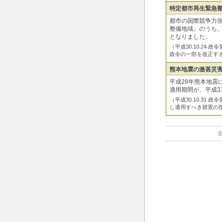
特定都市再生緊急
都市の国際競争力
整備地域」のうち
となりました。
（平成30.10.24
政令の一部を改正す
熊本地震の激甚災
平成28年熊本地震
適用期間が、平成3
（平成30.10.31
し適用すべき措置の