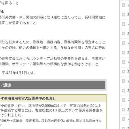
用を図ること
促進
時間外労働・休日労働の削減に取り組むに当たっては、長時間労働に
見直しが必要であること
択肢を拡大するため、勤務地、職務内容、勤務時間等を限定すること
とその継続、能力の発揮を可能とする「多様な正社員」の導入に努め
の復興支援におけるボランティア活動等の重要性を踏まえ、事業主が
域活動、ボランティア活動等への積極的な参加を働きかけること
平成31年4月1日です。
・通達
いす使用者用客室の設置基準の見直し
令の改正に伴い、床面積が2,000m
2
以上で、客室の総数が50以上
館を建築する場合には、客室総数の1％以上の車いす使用者用客室を
付けられました。
 政令第298号＝高齢者、障害者等の移動等の円滑化の促進に関する法律施行令
令）