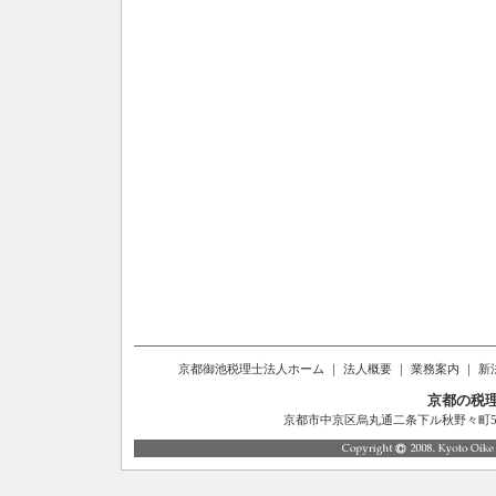
京都御池税理士法人ホーム
｜
法人概要
｜
業務案内
｜
新
京都の税
京都市中京区烏丸通二条下ル秋野々町514番