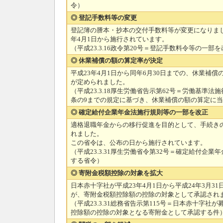
令）
◎ 登記手数料等の変更
登記簿の謄本・抄本の交付手数料等が変更になりまし
年4月1日から施行されています。
（平成23.3.16政令第20号＝登記手数料令等の一部
◎ 休業補償の額の算定率が決定
平成23年4月1日から同年6月30日までの、休業補
が定められました。
（平成23.3.18厚生労働省告示第62号＝労働基準法施
条の9までの規定に基づき、休業補償の額の算定に
◎ 確定給付企業年金法施行規則等の一部を改正
適格退職年金からの移行促進を目的として、手続き
れました。
この省令は、公布の日から施行されています。
（平成23.3.31厚生労働省令第32号＝確定給付企
する省令）
◎ 寄附金税額控除の対象を拡大
日本赤十字社が平成23年4月1日から平成24年3月3
が、寄附金税額控除額の控除の対象として承認され
（平成23.3.31総務省告示第115号＝日本赤十字
控除額の控除の対象となる寄附金として承認する件