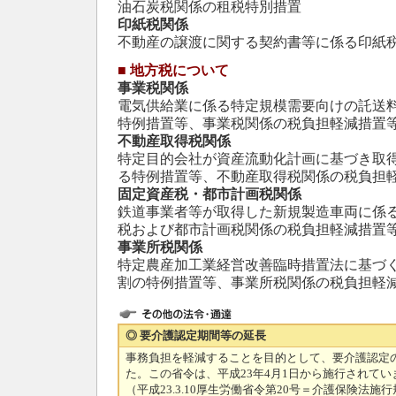
油石炭税関係の租税特別措置
印紙税関係
不動産の譲渡に関する契約書等に係る印紙
■
地方税について
事業税関係
電気供給業に係る特定規模需要向けの託送
特例措置等、事業税関係の税負担軽減措置
不動産取得税関係
特定目的会社が資産流動化計画に基づき取
る特例措置等、不動産取得税関係の税負担
固定資産税・都市計画税関係
鉄道事業者等が取得した新規製造車両に係
税および都市計画税関係の税負担軽減措置
事業所税関係
特定農産加工業経営改善臨時措置法に基づ
割の特例措置等、事業所税関係の税負担軽
◎ 要介護認定期間等の延長
事務負担を軽減することを目的として、要介護認定
た。この省令は、平成23年4月1日から施行されてい
（平成23.3.10厚生労働省令第20号＝介護保険法