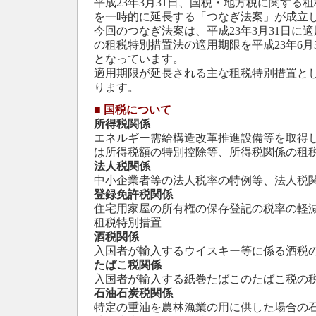
平成23年3月31日、国税・地方税に関する
を一時的に延長する「つなぎ法案」が成立
今回のつなぎ法案は、平成23年3月31日に
の租税特別措置法の適用期限を平成23年6月
となっています。
適用期限が延長される主な租税特別措置と
ります。
■
国税について
所得税関係
エネルギー需給構造改革推進設備等を取得
は所得税額の特別控除等、所得税関係の租
法人税関係
中小企業者等の法人税率の特例等、法人税
登録免許税関係
住宅用家屋の所有権の保存登記の税率の軽
租税特別措置
酒税関係
入国者が輸入するウイスキー等に係る酒税
たばこ税関係
入国者が輸入する紙巻たばこのたばこ税の
石油石炭税関係
特定の重油を農林漁業の用に供した場合の